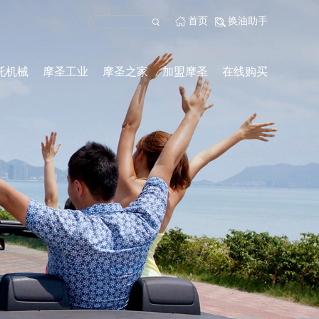
首页
换油助手
托机械
摩圣工业
摩圣之家
加盟摩圣
在线购买