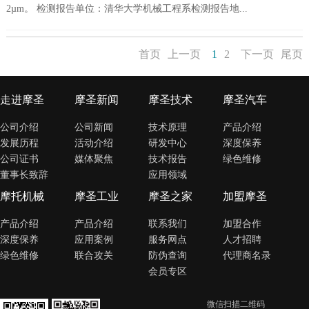
2µm。 检测报告单位：清华大学机械工程系检测报告地...
首页
上一页
1
2
下一页
尾页
走进摩圣
摩圣新闻
摩圣技术
摩圣汽车
公司介绍
公司新闻
技术原理
产品介绍
发展历程
活动介绍
研发中心
深度保养
公司证书
媒体聚焦
技术报告
绿色维修
董事长致辞
应用领域
摩托机械
摩圣工业
摩圣之家
加盟摩圣
产品介绍
产品介绍
联系我们
加盟合作
深度保养
应用案例
服务网点
人才招聘
绿色维修
联合攻关
防伪查询
代理商名录
会员专区
微信扫描二维码