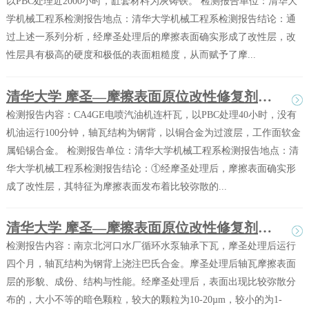
以PBC处理近2000小时，缸套材料为灰铸铁。 检测报告单位：清华大
学机械工程系检测报告地点：清华大学机械工程系检测报告结论：通
过上述一系列分析，经摩圣处理后的摩擦表面确实形成了改性层，改
性层具有极高的硬度和极低的表面粗糙度，从而赋予了摩...
清华大学 摩圣—摩擦表面原位改性修复剂（PBC）作用分析试验报告之二
检测报告内容：CA4GE电喷汽油机连杆瓦，以PBC处理40小时，没有
机油运行100分钟，轴瓦结构为钢背，以铜合金为过渡层，工作面软金
属铅锡合金。 检测报告单位：清华大学机械工程系检测报告地点：清
华大学机械工程系检测报告结论：①经摩圣处理后，摩擦表面确实形
成了改性层，其特征为摩擦表面发布着比较弥散的...
清华大学 摩圣—摩擦表面原位改性修复剂（PBC）作用分析试验报告之一
检测报告内容：南京北河口水厂循环水泵轴承下瓦，摩圣处理后运行
四个月，轴瓦结构为钢背上浇注巴氏合金。摩圣处理后轴瓦摩擦表面
层的形貌、成份、结构与性能。经摩圣处理后，表面出现比较弥散分
布的，大小不等的暗色颗粒，较大的颗粒为10-20µm，较小的为1-