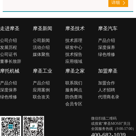
详细
走进摩圣
摩圣新闻
摩圣技术
摩圣汽车
公司介绍
公司新闻
技术原理
产品介绍
发展历程
活动介绍
研发中心
深度保养
公司证书
媒体聚焦
技术报告
绿色维修
董事长致辞
应用领域
摩托机械
摩圣工业
摩圣之家
加盟摩圣
产品介绍
产品介绍
联系我们
加盟合作
深度保养
应用案例
服务网点
人才招聘
绿色维修
联合攻关
防伪查询
代理商名录
会员专区
微信扫描二维码
或搜索“摩圣MOSH”关注
全国服务热线（9:00-17:00）
400-682-1039