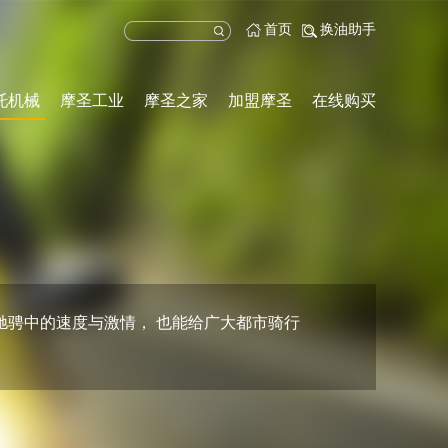
首页
换油助手
托机械
摩圣工业
摩圣之家
加盟摩圣
在线购买
驰骋中的速度与激情， 也能给广大都市骑行